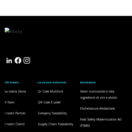
Chi Siamo
Le nostre Soluzioni
Normative
La nostra Storia
Qr Code Multilink
Valori nutrizionali e lista
ingredienti di vini e alcolici
Il Team
QR Code E-Label
Etichettatura Ambientale
I nostri Partner
Company Traceability
Food Safety Modernization Act
I nostri Clienti
Supply Chain Traceability
(FSMA)